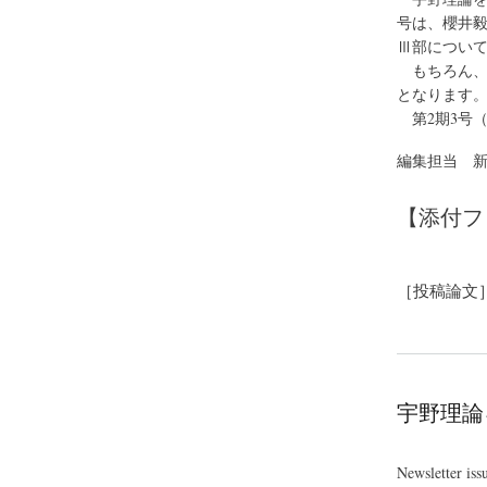
号は、櫻井毅
Ⅲ部につい
もちろん、
となります
第2期3号（
編集担当 
【添付フ
［投稿論文
宇野理論
Newsletter iss