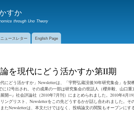
メ
かすか
イ
ン
onomics through Uno Theory
コ
ン
テ
期ニュースレター
English Page
ン
ツ
に
移
論を現代にどう活かすか第II期
動
にどう活かすか」Newsletterは、「宇野弘蔵没後30年研究集会」を契機とし
月までに12号出され、その成果の一部は研究集会の世話人（櫻井毅、山口
展開─』社会評論社（2010年7月刊）にまとめられました。2010年4月
ングリスト、Newsletterをこの先どうするかが話し合われました。その結果、
またNewsletterは、本文だけではなく、投稿論文の閲覧もオープンに