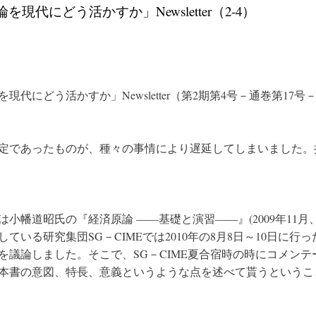
を現代にどう活かすか」Newsletter（2-4）
現代にどう活かすか」Newsletter（第2期第4号－通巻第17
定であったものが、種々の事情により遅延してしまいました。
は小幡道昭氏の『経済原論 ――基礎と演習――』(2009年11
している研究集団SG－CIMEでは2010年の8月8日～10日
を議論しました。そこで、SG－CIME夏合宿時の時にコメン
本書の意図、特長、意義というような点を述べて貰うというこ