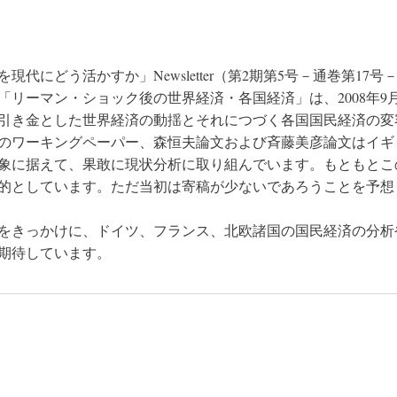
現代にどう活かすか」Newsletter（第2期第5号－通巻第17
「リーマン・ショック後の世界経済・各国経済」は、2008年
引き金とした世界経済の動揺とそれにつづく各国国民経済の変
のワーキングペーパー、森恒夫論文および斉藤美彦論文はイギ
象に据えて、果敢に現状分析に取り組んでいます。もともとこのN
的としています。ただ当初は寄稿が少ないであろうことを予想
をきっかけに、ドイツ、フランス、北欧諸国の国民経済の分析
期待しています。