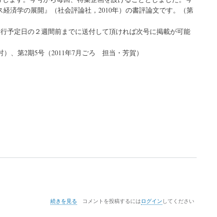
経済学の展開』（社会評論社，2010年）の書評論文です。（第
行予定日の２週間前までに送付して頂ければ次号に掲載が可能
村）、第2期5号（2011年7月ごろ 担当・芳賀）
宇
続きを見る
コメントを投稿するには
ログイン
してください
野
理