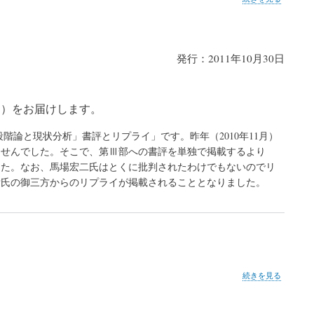
6
号
の
発行：2011年10月30日
号－）をお届けします。
論と現状分析」書評とリプライ」です。昨年（2010年11月）
ませんでした。そこで、第Ⅲ部への書評を単独で掲載するより
した。なお、馬場宏二氏はとくに批判されたわけでもないのでリ
彦氏の御三方からのリプライが掲載されることとなりました。
第
続きを見る
5
号
の