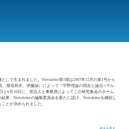
て生まれました。Newsletter第1期は2007年12月の第1号から
重克、柴垣和夫、伊藤誠）によって『宇野理論の現在と論点─マル
19日と6月10日に、世話人と事務局によってこの研究集会のホーム
Newsletterの編集委員会を新たに設け、Newsletterを継続し
することが決められました。
第
続きを見る