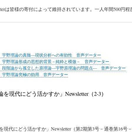
sletterは皆様の寄付によって維持されています。一人年間50
 宇野理論の真髄—現状分析への有効性 音声データー
 宇野理論形成の思想的背景－純粋と模倣－ 音声データー
 段階論から孤立した原理論―宇野原理論の問題点― 音声データー
 宇野理論究極の効用 音声データー
を現代にどう活かすか」Newsletter（2-3）
現代にどう活かすか」Newsletter（第2期第3号－通巻第1