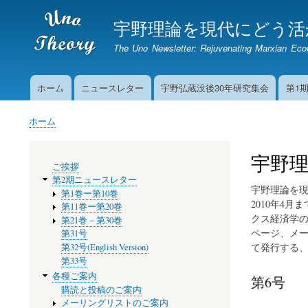
宇野理論を現代にどう活
The Uno Newsletter: Rejuvenating Marxian Ec
ホーム
ニュースレター
宇野弘蔵没後30年研究集会
第1
Main
navigation
ホーム
パ
ン
宇野理
メ
く
ご挨拶
ニ
ず
第2期ニュースレター
ュ
宇野理論を現代
第1巻ー第10巻
ー
2010年4
第11巻ー第20巻
クス経済学の
第21巻－第30巻
ページ、メーリ
第31号
て発行する、
第32号(English Version)
第33号
各種ご案内
第6号
購読と投稿のご案内
メーリングリストのご案内