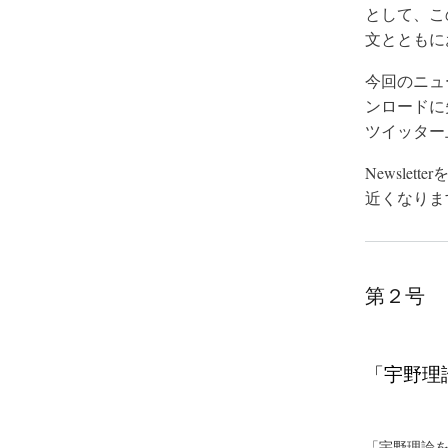
として、こ
文とともに
今回のニュ
ンロードに
ツイッター
Newsl
近くなりま
第２号
「宇野理論
「宇野理論を