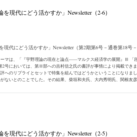
を現代にどう活かすか」Newsletter（2-6）
現代にどう活かすか」Newsletter（第2期第6号－通巻第18
ーマは、「『宇野理論の現在と論点――マルクス経済学の展開』Ⅲ 「段階
第2号においては、第Ⅲ部への吉村信之氏の書評が事情により掲載でき
書評へのリプライとセットで特集を組んではどうかということになりま
要がないとのことでした。その結果、柴垣和夫氏、大内秀明氏、関根友
を現代にどう活かすか」Newsletter（2-5）