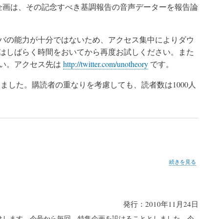
企画は、その記念すべき基調報告の音声データーを報告論
バの能力が十分ではないため、アクセス集中によりダウ
はしばらく時間をおいてから再度お試しください。また
い。アクセス先は
http://twitter.com/unotheory
です。
始めました。購読者の重なりを考慮しても、読者数は1000人
第
続きを見る
２
号
の
発行：2010年11月24日
をお届けします。今号から毎回、特集企画を設けることとしました。今