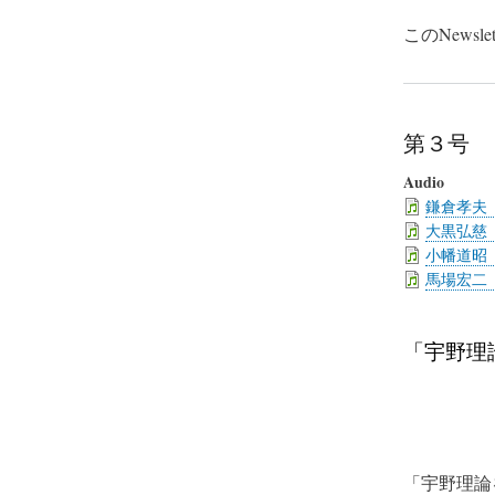
このNew
第３号
Audio
鎌倉孝夫
大黒弘慈
小幡道昭
馬場宏二
「宇野理論
「宇野理論を