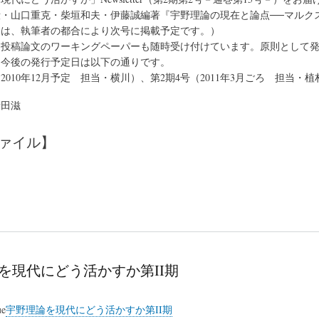
・山口重克・柴垣和夫・伊藤誠編著『宇野理論の現在と論点──マルクス
ては、執筆者の都合により次号に掲載予定です。）
投稿論文のワーキングペーパーも随時受け付けています。原則として発
。今後の発行予定日は以下の通りです。
2010年12月予定 担当・横川）、第2期4号（2011年3月ごろ 担当・植
新田滋
ァイル】
］
を現代にどう活かすか第II期
ue
宇野理論を現代にどう活かすか第II期