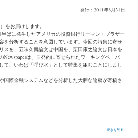
発行：2011年8月31日
号－）をお届けします。
9月半ばに発生したアメリカの投資銀行リーマン・ブラザー
容を分析することを意図しています。今回の特集に寄せ
リスを、五味久壽論文は中国を、栗田康之論文は日本を
ewspaperは、自発的に寄せられたワーキングペーパー
して、いわば「呼び水」として特集を組むことにしまし
や国際金融システムなどを分析した大胆な論稿が寄稿さ
第
続きを見る
4