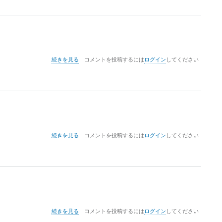
論
を
現
代
に
ど
宇
う
続きを見る
コメントを投稿するには
ログイン
してください
野
活
理
か
論
す
を
か
現
第
代
II
に
期
ど
の
宇
う
続きを見る
コメントを投稿するには
ログイン
してください
野
活
理
か
論
す
を
か
現
第
代
II
に
期
ど
の
宇
う
続きを見る
コメントを投稿するには
ログイン
してください
野
活