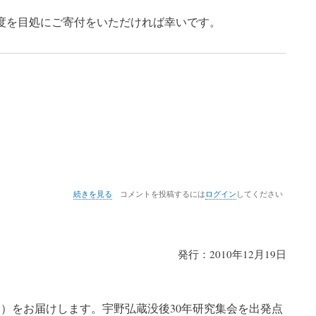
0円程度を目処にご寄付をいただければ幸いです。
第
続きを見る
コメントを投稿するには
ログイン
してください
３
号
の
発行：2010年12月19日
6号－）をお届けします。宇野弘蔵没後30年研究集会を出発点