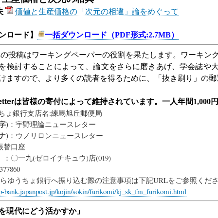
夫
価値と生産価格の「次元の相違」論をめぐって
ンロード】
一括ダウンロード（
PDF
形式
:2.7MB
）
への投稿はワーキングペーパーの役割を果たします。ワーキン
を検討することによって、論文をさらに磨きあげ、学会誌や
けますので、より多くの読者を得るために、「抜き刷り」の郵
tter
は皆様の寄付によって維持されています。一人年間
1,000
ちょ銀行支店名:練馬旭丘郵便局
字)
：宇野理論ニュースレター
ナ)
：ウノリロンニュースレター
振替口座
）
：〇一九(ゼロイチキュウ)店(019)
377860
からゆうちょ銀行へ振り込む際の注意事項は下記URLをご参照くだ
p-bank.japanpost.jp/kojin/sokin/furikomi/kj_sk_fm_furikomi.html
を現代にどう活かすか」