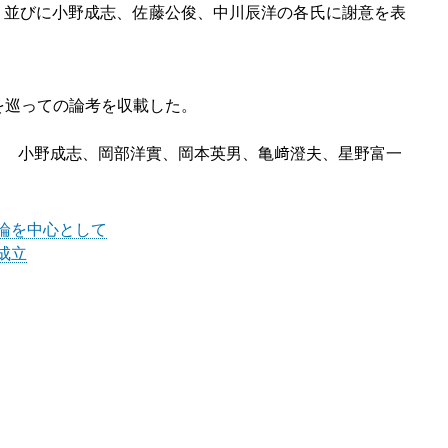
並びに小野成志、佐藤公俊、中川辰洋の各氏に謝意を表
を巡っての論考を収載した。
当 小野成志、岡部洋實、岡本英男、亀﨑澄夫、星野富一
論を中心として
成
⽴