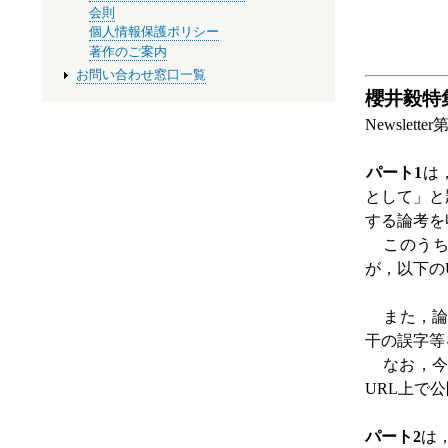
会則
個人情報保護ポリシー
著作のご案内
お問い合わせ窓口一覧
櫻井毅特
Newsletter
パート
1
は
として」と
する論考を
このう
が，以下の
また，
干の誤字等
なお，今
URL
上で公
パート
2
は