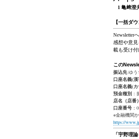
1 亀﨑澄
【一括ダウ
Newsletter
感想や意見
載も受け付
この
Newsle
振込先
ゆう
口座名義(漢
口座名義(カ
預金種別
：
店名（店番
口座番号
：0
※金融機関
https://www.j
「宇野理論