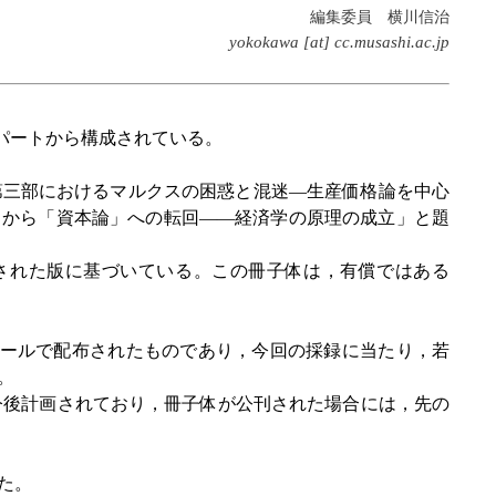
編集委員 横川信治
yokokawa [at] cc.musashi.ac.jp
パートから構成されている。
第三部におけるマルクスの困惑と混迷—生産価格論を中心
」から「資本論」への転回――経済学の原理の成⽴」と題
された版に基づいている。この冊子体は，有償ではある
ールで配布されたものであり，今回の採録に当たり，若
。
今後計画されており，冊子体が公刊された場合には，先の
た。