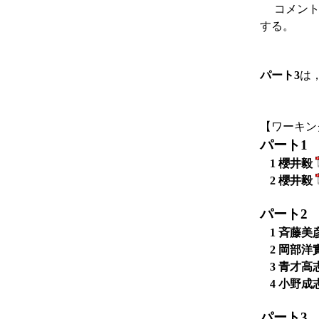
コメントを
する。
パート
3
は
【ワーキン
パート
1
1 櫻井毅
2 櫻井毅
パート
2
1 斉藤美
2 岡部洋
3 青才高
4 小野
パート
3