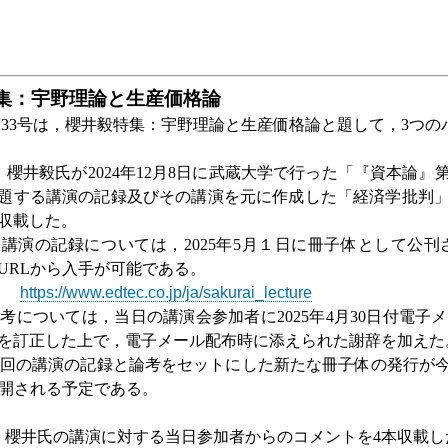
集：宇野理論と生産価格論
第
33
号は，櫻井毅特集：宇野理論と生産価格論と題して，
3
つの
，櫻井毅氏が
2024
年
12
月
8
日に武蔵大学で行った「『資本論』
題する講演の記録及びその講演を元に作成した「経済学批判
収載した。
ち講演の記録については，
2025
年
5
月１日に冊子体として公刊
URL
から入手が可能である。
https://www.edtec.co.jp/ja/sakurai_lecture
論考については，当日の講演会参加者に
2025
年
4
月
30
日付電子メ
を訂正した上で，電子メール配布時に添えられた謝辞を加えた
回の講演の記録と論考をセットにした新たな冊子体の発行が
開される予定である。
，櫻井氏の講演に対する当日参加者からのコメントを
4
本収載し