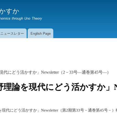
メ
かすか
イ
ン
onomics through Uno Theory
コ
ン
テ
期ニュースレター
English Page
ン
ツ
に
移
号
動
現代にどう活かすか」
Newsletter
（
2
－
33
号
—
通巻第
45
号
—
）
野理論を現代にどう活かすか」
を現代にどう活かすか」
Newsletter
（第
2
期第
33
号－通巻第
45
号－）