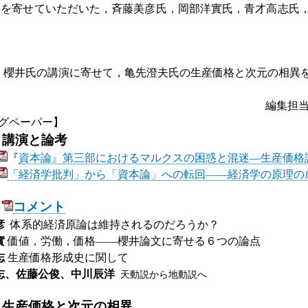
寄せていただいた，斉藤美彦氏，岡部洋實氏，青才高志氏，
，櫻井氏の講演に寄せて，亀先澄夫氏の生産価格と次元の相異
編集担
グペーパー】
講演と論考
『
資本論』第三部におけるマルクスの困惑と混迷
—
生産価格
「経済学批判」から「資本論」への転回
――
経済学の原理の
コメント
彦
体系的経済原論は維持されるのだろうか？
實
価値，労働，価格――櫻井論文に寄せる６つの論点
志
生産価格形成史に関して
成志、佐藤公俊、中川辰洋
天動説から地動説へ
生産価格と次元の相異