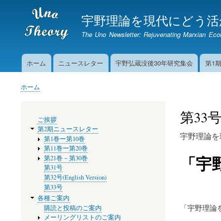
宇野理論を現代にどう活
The Uno Newsletter: Rejuvenating Marxian Ec
ホーム
ニュースレター
宇野弘蔵没後30年研究集会
第1
Main
navigation
ホーム
パ
ン
第33
メ
く
ご挨拶
ニ
ず
第2期ニュースレター
ュ
宇野理論を
第1巻ー第10巻
ー
第11巻ー第20巻
第21巻－第30巻
「宇
第31号
第32号(English Version)
第33号
各種ご案内
購読と投稿のご案内
「宇野理論
メーリングリストのご案内