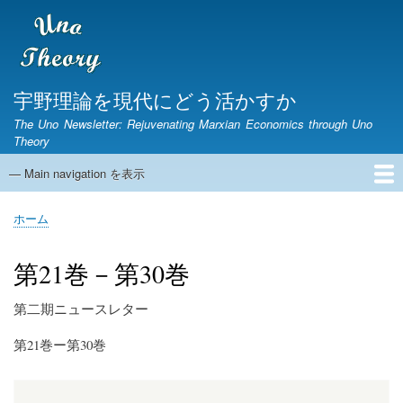
メ
イ
ン
コ
ン
宇野理論を現代にどう活かすか
テ
The Uno Newsletter: Rejuvenating Marxian Economics through Uno
ン
Theory
ツ
に
— Main navigation を表示
Main
移
navigation
動
ホーム
ニュースレター
宇野弘蔵没後30年研究集会
第1期ニュースレター
English Page
ホーム
パ
ン
第21巻－第30巻
く
ず
第二期ニュースレター
第21巻ー第30巻
メ