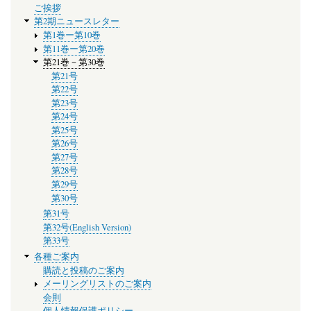
ご挨拶
ニ
第2期ニュースレター
ュ
第1巻ー第10巻
ー
第11巻ー第20巻
第21巻－第30巻
第21号
第22号
第23号
第24号
第25号
第26号
第27号
第28号
第29号
第30号
第31号
第32号(English Version)
第33号
各種ご案内
購読と投稿のご案内
メーリングリストのご案内
会則
個人情報保護ポリシー