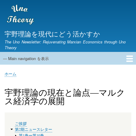
メ
イ
ン
コ
ン
宇野理論を現代にどう活かすか
テ
The Uno Newsletter: Rejuvenating Marxian Economics through Uno
ン
Theory
ツ
に
— Main navigation を表示
Main
移
navigation
動
ホーム
ニュースレター
宇野弘蔵没後30年研究集会
第1期ニュースレター
English Page
ホーム
パ
ン
宇野理論の現在と論点―マルク
く
ス経済学の展開
ず
メ
ご挨拶
ニ
第2期ニュースレター
ュ
第1巻ー第10巻