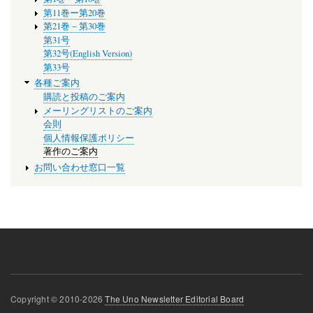
ー
第11巻ー第20巻
第21巻－第30巻
第31号
第32号(English Version)
第33号
各種ご案内
購読と投稿のご案内
メーリングリストのご案内
会則
個人情報保護ポリシー
著作のご案内
お問い合わせ窓口一覧
Copyright © 2010-2026
The Uno Newsletter Editorial Board