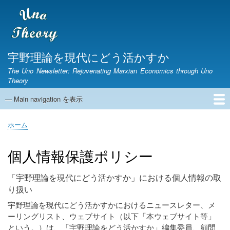
メ
イ
ン
コ
ン
宇野理論を現代にどう活かすか
テ
The Uno Newsletter: Rejuvenating Marxian Economics through Uno
ン
Theory
ツ
に
— Main navigation を表示
Main
移
navigation
動
ホーム
ニュースレター
宇野弘蔵没後30年研究集会
第1期ニュースレター
English Page
ホーム
パ
ン
個人情報保護ポリシー
く
ず
「宇野理論を現代にどう活かすか」における個人情報の取
り扱い
宇野理論を現代にどう活かすかにおけるニュースレター、メ
ーリングリスト、ウェブサイト（以下「本ウェブサイト等」
という。）は、「宇野理論をどう活かすか」編集委員、顧問