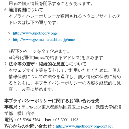
用者の個人情報を開示することがあります。
適用範囲について
本プライバシーポリシーが適用される本ウェブサイトのア
ドレスは以下の通りです。
http://www.unotheory.org/
http://www.gssm.musashi.ac.jp/uno/
※配下のページを全て含みます。
※暗号化通信(https://で始まるアドレス)を含みます。
法令等の遵守・継続的な見直しについて
本ウェブサイト等を安心してご利用いただくために、個人
情報保護についての法令を遵守し、個人情報の保護に努め
るとともに、本プライバシーポリシーの内容を継続的に見
直し、改善に努めます。
本プライバシーポリシーに関するお問い合わせ先
事務局：
〒176-8534東京都練馬区豊玉上1-26-1 武蔵大学経済
学部 横川信治
電話：
Fax：
03-5984-3764
03-3991-1198
Webからのお問い合わせ：
http://www.unotheory.org/contact