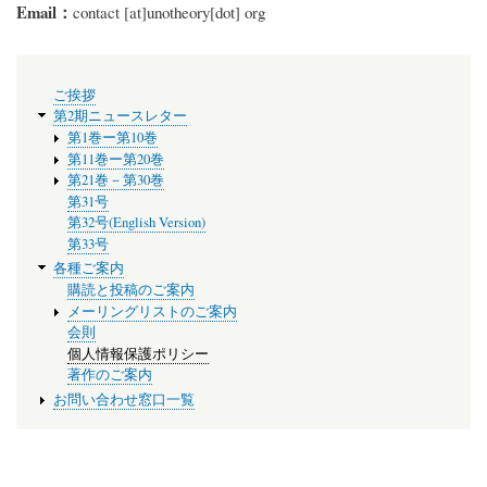
Email：
contact
[at]
unotheory[dot] org
メ
ご挨拶
ニ
第2期ニュースレター
ュ
第1巻ー第10巻
ー
第11巻ー第20巻
第21巻－第30巻
第31号
第32号(English Version)
第33号
各種ご案内
購読と投稿のご案内
メーリングリストのご案内
会則
個人情報保護ポリシー
著作のご案内
お問い合わせ窓口一覧