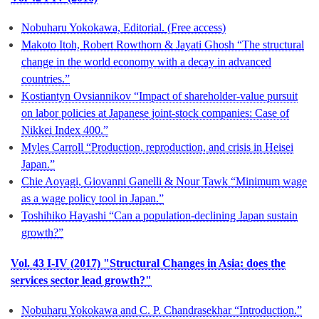
Nobuharu Yokokawa, Editorial. (Free access)
Makoto Itoh, Robert Rowthorn & Jayati Ghosh “The structural
change in the world economy with a decay in advanced
countries.”
Kostiantyn Ovsiannikov “Impact of shareholder-value pursuit
on labor policies at Japanese joint-stock companies: Case of
Nikkei Index 400.”
Myles Carroll “Production, reproduction, and crisis in Heisei
Japan.”
Chie Aoyagi, Giovanni Ganelli & Nour Tawk “Minimum wage
as a wage policy tool in Japan.”
Toshihiko Hayashi “Can a population-declining Japan sustain
growth?”
Vol. 43 I-IV (2017) "Structural Changes in Asia: does the
services sector lead growth?"
Nobuharu Yokokawa and C. P. Chandrasekhar “Introduction.”