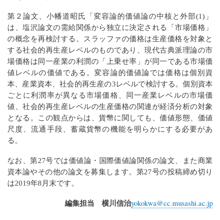
第２論文、小幡道昭氏「変容論的価値論の中核と外部(1)」
は、塩沢論文の需給関係から独立に決定される「市場価格」
の概念を再検討する。スラッファの価格は生産価格を対象と
する社会的再生産レベルのものであり、現代古典派理論の市
場価格は同一産業の利潤の「上乗せ率」が同一である市場価
値レベルの価値である。変容論的価値論では価格は個別資
本、産業資本、社会的再生産の3レベルで検討する。個別資本
ごとに利潤率が異なる市場価格、同一産業レベルの市場価
値、社会的再生産レベルの生産価格の関連が経済分析の対象
となる。この観点からは、貨幣に関しても、価値形態、価値
尺度、流通手段、蓄蔵貨幣の機能を明らかにする必要があ
る。
なお、第27号では価値論・国際価値論関係の論文、また商業
資本論やその他の論文を募集します。第27号の投稿締め切り
は2019年8月末です。
編集担当 横川信治
yokokwa@cc.musashi.ac.jp