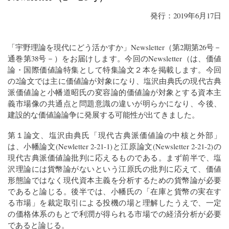
発行：2019年6月17日
「宇野理論を現代にどう活かすか」
Newsletter
（第2期第26号－
通巻第38号－）をお届けします。今回の
Newsletter
（は、価値
論・国際価値論特集として特集論文２本を掲載します。今回
の2論文では主に価値論が対象になり、塩沢由典氏の現代古典
派価値論と小幡道昭氏の変容論的価値論が対象とする資本主
義市場像の共通点と問題意識の違いが明らかになり、今後、
建設的な価値論論争に発展する可能性が出てきました。
第１論文、塩沢由典氏「現代古典派価値論の中核と外部」
は、小幡論文(Newletter 2-21-1)と江原論文(Newsletter 2-21-2)の
現代古典派価値論批判に応えるものである。まず前半で、塩
沢理論には貨幣論がないという江原氏の批判に応えて、価値
形態論ではなく現代資本主義を分析するための貨幣論が必要
であると論じる。後半では、小幡氏の「在庫と貨幣の実在す
る市場」を裁定取引による投機の場と理解したうえで、一定
の価格体系のもとで利潤が得られる市場での経済分析が必要
であると論じる。