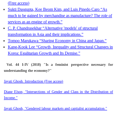
(Free access)
Sukti Dasgupta, Kee Beom Kim, and Luis Pinedo Caro “As
much to be gained by merchandise as manufacture? The role of
services as an engine of growth.”
C. P. Chandrasekhar “Alternative 'models' of structural
transformation in Asia and their implications.”
Tomoo Marukawa “Sharing Economy in China and Japan.”
Kang-Kook Lee “Growth, Inequality and Structural Changes in
Korea: Egalitarian Growth and Its Demise.”
Vol. 44 I-IV (2018) "Is a feminist perspective necessary for
understanding the economy?"
Jayati Ghosh. Introduction (Free access)
Diane Elson, “Intersections of Gender and Class in the Distribution of
Income.”
Jayati Ghosh, "Gendered labour markets and capitalist accumulation."