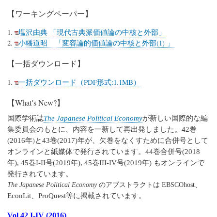
【ワーキングペーパー】
塩沢由典 「現代古典派価値論の中核と外部」
小幡道昭 「変容論的価値論の中核と外部(1) 」
【一括ダウンロード】
一括ダウンロード（PDF形式:1.1MB）
【
What's New?
】
国際学術誌
が新しい国際的な編
The Japanese Political Economy
集委員会のもとに、内容を一新して再出発しました。
巻
42
年)と
巻
年が、欠巻をなくすために合併号として
(2016
43
(2017)
オンラインと紙媒体で発行されています。
巻合併号
44
(2018
年
巻
号
年
もオンラインで
), 45巻
I-II
号
(2019
年
), 45
III-IV
(2019
)
発行されています。
、
The Japanese Political Economy
のアブストラクトは
EBSCOhost
、
等に掲載されています。
EconLit
ProQuest
Vol 42 I-IV (2016)