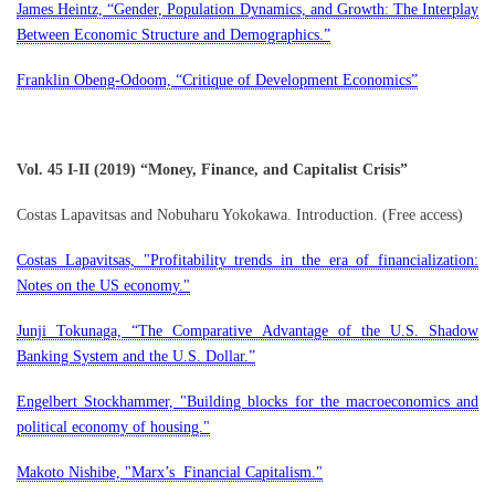
James Heintz, “Gender, Population Dynamics, and Growth: The Interplay
Between Economic Structure and Demographics.”
Franklin Obeng-Odoom, “Critique of Development Economics”
Vol. 45 I-II (2019) “Money, Finance, and Capitalist Crisis”
Costas Lapavitsas and Nobuharu Yokokawa. Introduction. (Free access)
Costas Lapavitsas, "Profitability trends in the era of financialization:
Notes on the US economy."
Junji Tokunaga, “The Comparative Advantage of the U.S. Shadow
Banking System and the U.S. Dollar.”
Engelbert Stockhammer, "Building blocks for the macroeconomics and
political economy of housing."
Makoto Nishibe, "Marx’s Financial Capitalism."