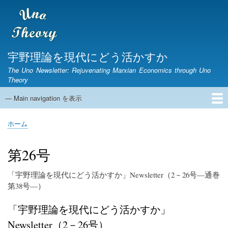
メ
イ
ン
コ
ン
宇野理論を現代にどう活かすか
テ
The Uno Newsletter: Rejuvenating Marxian Economics through Uno
ン
Theory
ツ
に
— Main navigation を表示
Main
移
navigation
動
ホーム
ニュースレター
宇野弘蔵没後30年研究集会
第1期ニュースレター
English Page
ホーム
パ
ン
第26号
く
ず
「宇野理論を現代にどう活かすか」
Newsletter
（2－26号—通巻
第38号—）
「宇野理論を現代にどう活かすか」
Newsletter
（2－26号）