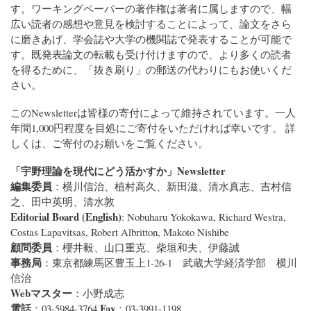
す。ワーキングペーパーの著作権は著者に属しますので、幅
広い読者の感想や意見を検討することによって、論文をさら
に磨きあげ、学会誌や大学の機関誌で発表することが可能で
す。既発表論文の転載も受け付けますので、より多くの読者
を得るために、「抜き刷り」の郵送の代わりにもお使いくだ
さい。
この
Newsletter
は皆様の寄付によって維持されています。一人
年間1,000円程度を目処にご寄付をいただければ幸いです。 詳
しくは、ご寄付のお願いをご覧ください。
「宇野理論を現代にどう活かすか」
Newsletter
編集委員
：横川信治、植村高久、新田滋、清水真志、吉村信
之、田中英明、清水敦
Editorial Board (English)
: Nobuharu Yokokawa, Richard Westra,
Costas Lapavitsas, Robert Albritton, Makoto Nishibe
顧問委員
：櫻井毅、山口重克、柴垣和夫、伊藤誠
事務局
：東京都練馬区豊玉上1-26-1 武蔵大学経済学部 横川
信治
Webマスター
：小野成志
電話
Fax
：03-5984-3764
：03-3991-1198