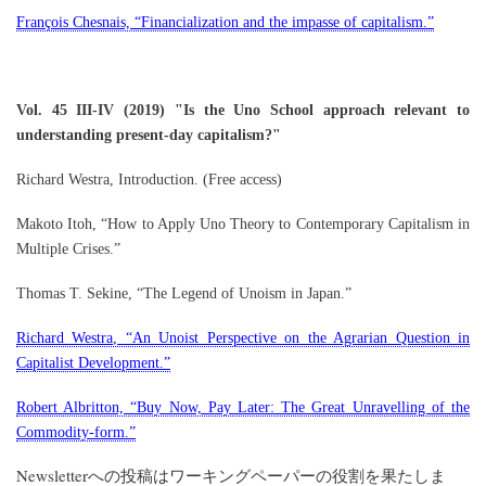
François Chesnais, “Financialization and the impasse of capitalism.”
Vol. 45 III-IV (2019) "Is the
Uno
School
approach relevant to
understanding present-day capitalism?"
Richard Westra, Introduction. (Free access)
Makoto Itoh, “How to Apply Uno Theory to Contemporary Capitalism in
Multiple Crises.”
Thomas T. Sekine, “The Legend of Unoism in
Japan
.”
Richard Westra, “An Unoist Perspective on the Agrarian Question in
Capitalist Development.”
Robert Albritton, “Buy Now, Pay Later: The Great Unravelling of the
Commodity-form.”
Newsletter
への投稿はワーキングペーパーの役割を果たしま