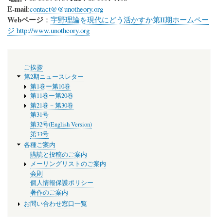
E-mail
:
contact@@unotheory.org
Webページ
：
宇野理論を現代にどう活かすか第II期ホームペー
ジ http://www.unotheory.org
メ
ご挨拶
ニ
第2期ニュースレター
ュ
第1巻ー第10巻
ー
第11巻ー第20巻
第21巻－第30巻
第31号
第32号(English Version)
第33号
各種ご案内
購読と投稿のご案内
メーリングリストのご案内
会則
個人情報保護ポリシー
著作のご案内
お問い合わせ窓口一覧