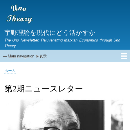
メ
イ
ン
コ
ン
宇野理論を現代にどう活かすか
テ
The Uno Newsletter: Rejuvenating Marxian Economics through Uno
ン
Theory
ツ
に
— Main navigation を表示
Main
移
navigation
動
ホーム
ニュースレター
宇野弘蔵没後30年研究集会
第1期ニュースレター
English Page
ホーム
パ
ン
第2期ニュースレター
く
ず