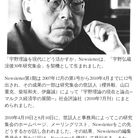
「宇野理論を現代にどう活かすか」Newsletterは、「宇野弘蔵
没後30年研究集会」を契機として生まれました。
Newsletter第1期は 2007年12月の第1号から2010年4月までに12号
出され、その成果の一部は研究集会の世話人（櫻井毅、山口
重克、柴垣和夫、伊藤誠）によって『宇野理論の現在と論点─
マルクス経済学の展開─』社会評論社（2010年7月刊）にまと
められました。
2010年4月19日と6月10日に、世話人と事務局によってこの研究
集会のホームページ、メーリングリスト、Newsletterをこの先
どうするかが話し合われました。その結果、Newsletterの編集
委員会を新たに設け、Newsletterを継続して発行する、また