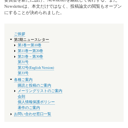
Newsletterは、本文だけではなく、投稿論文の閲覧もオープン
にすることが決められました。
メ
ご挨拶
ニ
第2期ニュースレター
ュ
第1巻ー第10巻
ー
第11巻ー第20巻
第21巻－第30巻
第31号
第32号(English Version)
第33号
各種ご案内
購読と投稿のご案内
メーリングリストのご案内
会則
個人情報保護ポリシー
著作のご案内
お問い合わせ窓口一覧