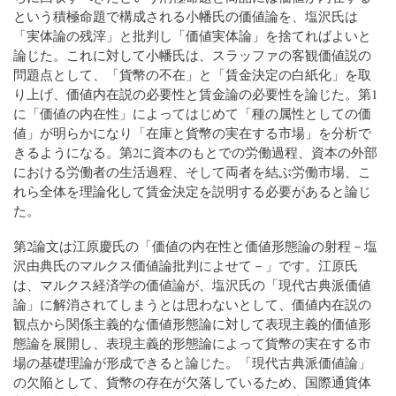
という積極命題で構成される小幡氏の価値論を、塩沢氏は
「実体論の残滓」と批判し「価値実体論」を捨てればよいと
論じた。これに対して小幡氏は、スラッファの客観価値説の
問題点として、「貨幣の不在」と「賃金決定の白紙化」を取
り上げ、価値内在説の必要性と賃金論の必要性を論じた。第1
に「価値の内在性」によってはじめて「種の属性としての価
値」が明らかになり「在庫と貨幣の実在する市場」を分析で
きるようになる。第2に資本のもとでの労働過程、資本の外部
における労働者の生活過程、そして両者を結ぶ労働市場、こ
れら全体を理論化して賃金決定を説明する必要があると論じ
た。
第2論文は江原慶氏の「価値の内在性と価値形態論の射程－塩
沢由典氏のマルクス価値論批判によせて－」です。江原氏
は、マルクス経済学の価値論が、塩沢氏の「現代古典派価値
論」に解消されてしまうとは思わないとして、価値内在説の
観点から関係主義的な価値形態論に対して表現主義的価値形
態論を展開し、表現主義的形態論によって貨幣の実在する市
場の基礎理論が形成できると論じた。「現代古典派価値論」
の欠陥として、貨幣の存在が欠落しているため、国際通貨体