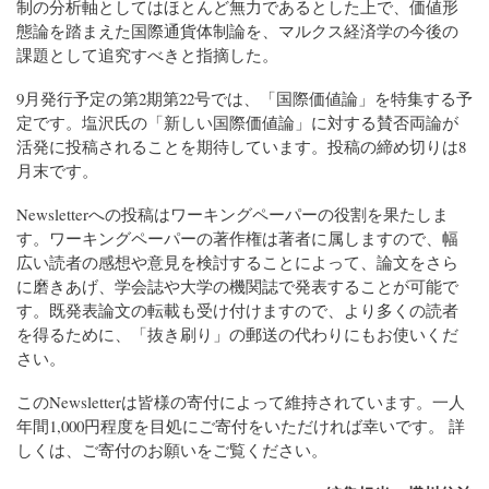
制の分析軸としてはほとんど無力であるとした上で、価値形
態論を踏まえた国際通貨体制論を、マルクス経済学の今後の
課題として追究すべきと指摘した。
9月発行予定の第2期第22号では、「国際価値論」を特集する予
定です。塩沢氏の「新しい国際価値論」に対する賛否両論が
活発に投稿されることを期待しています。投稿の締め切りは8
月末です。
Newsletter
への投稿はワーキングペーパーの役割を果たしま
す。ワーキングペーパーの著作権は著者に属しますので、幅
広い読者の感想や意見を検討することによって、論文をさら
に磨きあげ、学会誌や大学の機関誌で発表することが可能で
す。既発表論文の転載も受け付けますので、より多くの読者
を得るために、「抜き刷り」の郵送の代わりにもお使いくだ
さい。
この
Newsletter
は皆様の寄付によって維持されています。一人
年間1,000円程度を目処にご寄付をいただければ幸いです。 詳
しくは、ご寄付のお願いをご覧ください。