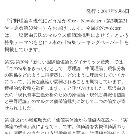
発行：2017年8月6日
「宇野理論を現代にどう活かすか」
Newsletter
（第2期第21
号－通巻第33号－）をお届けします。今回の
Newsletter
は、「塩沢由典氏のマルクス価値論批判によせて」という
特集テーマのもとに２本の《特集ワーキングペーパー》を
掲載しています。
第2期第20号「新しい国際価値論とダイナミック産業」では、
「この特集をきっかけとして、原理論、中間理論、現状分析
の関係をどのように再構築し、どのように理論化していくか
について、活発な議論が展開されることを期待しています。
積極的な投稿を歓迎します。」と呼びかけました。塩沢由典
氏の「現代資本主義分析のための原理論：現代古典派価値論
と宇野理論」のマルクス価値論批判に対して二つの論文が寄
せられました。
第1論文は小幡道昭氏の「価値実体論から価値内在説へ－「実
体論の残滓」説によせて－」です。価値論を客観価値説のう
ちに回収すべきだという消極命題と商品には価値が内在する