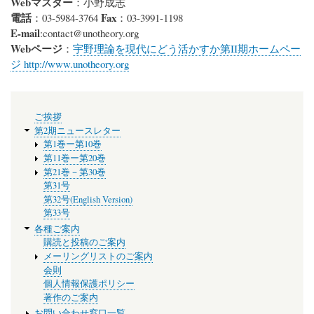
Webマスター
：小野成志
電話
Fax
：03-5984-3764
：03-3991-1198
E-mail
:
contact@
unotheory.org
Webページ
：
宇野理論を現代にどう活かすか第II期ホームペー
ジ http://www.unotheory.org
メ
ご挨拶
ニ
第2期ニュースレター
ュ
第1巻ー第10巻
ー
第11巻ー第20巻
第21巻－第30巻
第31号
第32号(English Version)
第33号
各種ご案内
購読と投稿のご案内
メーリングリストのご案内
会則
個人情報保護ポリシー
著作のご案内
お問い合わせ窓口一覧