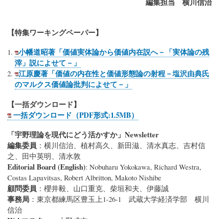
編集担当 横川信治
【特集ワーキングペーパー】
小幡道昭著「価値実体論から価値内在説へ－「実体論の残
滓」説によせて－」
江原慶著「価値の内在性と価値形態論の射程－塩沢由典氏
のマルクス価値論批判によせて－」
【一括ダウンロード】
一括ダウンロード（PDF形式:1.5MB）
「宇野理論を現代にどう活かすか」
Newsletter
編集委員
：横川信治、植村高久、新田滋、清水真志、吉村信
之、田中英明、清水敦
Editorial Board (English)
: Nobuharu Yokokawa, Richard Westra,
Costas Lapavitsas, Robert Albritton, Makoto Nishibe
顧問委員
：櫻井毅、山口重克、柴垣和夫、伊藤誠
事務局
：東京都練馬区豊玉上1-26-1 武蔵大学経済学部 横川
信治