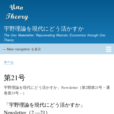
メ
イ
ン
コ
ン
宇野理論を現代にどう活かすか
テ
The Uno Newsletter: Rejuvenating Marxian Economics through Uno
ン
Theory
ツ
に
— Main navigation を表示
Main
移
navigation
動
ホーム
ニュースレター
宇野弘蔵没後30年研究集会
第1期ニュースレター
English Page
ホーム
パ
ン
第21号
く
ず
宇野理論を現代にどう活かすか」
Newsletter
（第2期第21号－通
巻第33号－）
「宇野理論を現代にどう活かすか」
Newsletter（2 ―21）