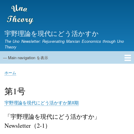
メ
イ
ン
コ
ン
宇野理論を現代にどう活かすか
テ
The Uno Newsletter: Rejuvenating Marxian Economics through Uno
ン
Theory
ツ
に
— Main navigation を表示
Main
移
navigation
動
ホーム
ニュースレター
宇野弘蔵没後30年研究集会
第1期ニュースレター
English Page
ホーム
パ
ン
第1号
く
ず
宇野理論を現代にどう活かすか第II期
「宇野理論を現代にどう活かすか」
Newsletter（2-1）