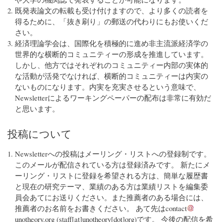
既発表論文の転載も受け付けますので、より多くの読者を
得るために、「抜き刷り」の郵送の代わりにもお使いくだ
さい。
経済理論学会は、国際化を積極的に進め非主流派経済学の
世界的な横断的コミュニティーの形成を推進しています。
しかし、他方ではそれぞれのコミュニティー内部の実体的
な活動が活発でなければ、横断的コミュニティーは内実の
ないものになります。内実を充実させるという意味で、
Newsletterによるワーキングペーパーの配布は非常に有効だ
と思います。
投稿について
Newsletterへの投稿はメーリング・リストへの登録制です。
このメールが配信されている方は登録済みです。 新たにメ
ーリング・リストに登録を希望される方は、簡単な履歴書
と現在の研究テーマ、業績のある方は業績リストを編集委
員会あてにお送りください。また推薦者のある場合には、
推薦者のお名前をお書きください。 あて先は
contact
unotheory
.
org
(staff[at]unotheory[dot]org)
です。 今後の配信を希