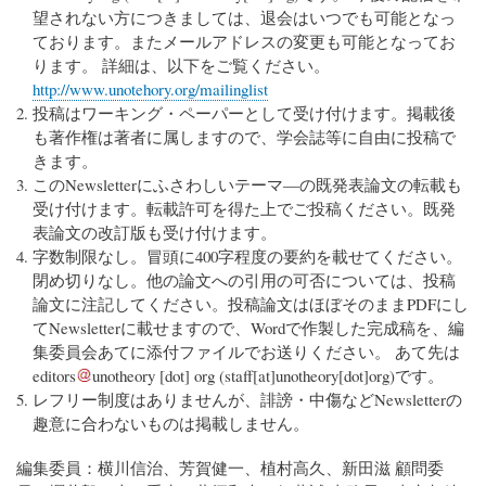
望されない方につきましては、退会はいつでも可能となっ
ております。またメールアドレスの変更も可能となってお
ります。 詳細は、以下をご覧ください。
http://www.unotehory.org/mailinglist
投稿はワーキング・ペーパーとして受け付けます。掲載後
も著作権は著者に属しますので、学会誌等に自由に投稿で
きます。
このNewsletterにふさわしいテーマ―の既発表論文の転載も
受け付けます。転載許可を得た上でご投稿ください。既発
表論文の改訂版も受け付けます。
字数制限なし。冒頭に400字程度の要約を載せてください。
閉め切りなし。他の論文への引用の可否については、投稿
論文に注記してください。投稿論文はほぼそのままPDFにし
てNewsletterに載せますので、Wordで作製した完成稿を、編
集委員会あてに添付ファイルでお送りください。 あて先は
editors
unotheory
[dot]
org
(staff[at]unotheory[dot]org)
です。
レフリー制度はありませんが、誹謗・中傷などNewsletterの
趣意に合わないものは掲載しません。
編集委員：横川信治、芳賀健一、植村高久、新田滋 顧問委