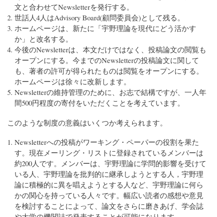
文と合わせてNewsletterを発行する。
世話人4人はAdvisory Board(顧問委員会)として残る。
ホームページは、新たに「宇野理論を現代にどう活かす
か」と改名する。
今後のNewsletterは、本文だけではなく、投稿論文の閲覧も
オープンにする。今までのNewsletterの投稿論文に関して
も、著者の許可が得られたものは閲覧をオープンにする。
ホームページは徐々に改新します。
Newsletterの維持管理のために、お志で結構ですが、一人年
間500円程度の寄付をいただくことを考えています。
このような制度の意義はいくつか考えられます。
Newsletterへの投稿がワーキング・ペーパーの役割を果た
す。現在メーリング・リストに登録されているメンバーは
約200人です。メンバーは、宇野理論に学問的影響を受けて
いる人、宇野理論を批判的に継承しようとする人，宇野理
論に積極的に異を唱えようとする人など、宇野理論に何ら
かの関心を持っている人々です。幅広い読者の感想や意見
を検討することによって、論文をさらに磨きあげ、学会誌
や大学の機関誌で発表することが可能になります。