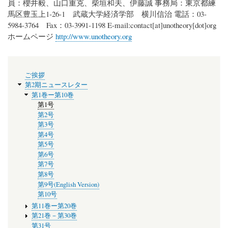
員：櫻井毅、山口重克、柴垣和夫、伊藤誠 事務局：東京都練
馬区豊玉上1-26-1 武蔵大学経済学部 横川信治 電話：03-
5984-3764 Fax：03-3991-1198 E-mail:
contact
[at]
unotheory[dot]org
ホームページ
http://www.unotheory.org
メ
ご挨拶
ニ
第2期ニュースレター
ュ
第1巻ー第10巻
ー
第1号
第2号
第3号
第4号
第5号
第6号
第7号
第8号
第9号(English Version)
第10号
第11巻ー第20巻
第21巻－第30巻
第31号