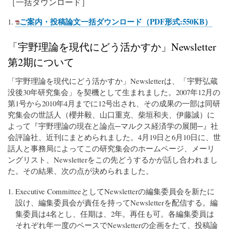
［一括ダウンロード］
ご案内・投稿論文一括ダウンロード（PDF形式:550KB）
「宇野理論を現代にどう活かすか」Newsletter
第2期について
「宇野理論を現代にどう活かすか」Newsletterは、「宇野弘蔵
没後30年研究集会」を契機として生まれました。2007年12月の
第1号から2010年4月までに12号出され、その成果の一部は同研
究集会の世話人（櫻井毅、山口重克、柴垣和夫、伊藤誠）に
よって『宇野理論の現在と論点─マルクス経済学の展開─』社
会評論社、近刊にまとめられました。4月19日と6月10日に、世
話人と事務局によってこの研究集会のホームページ、メーリ
ングリスト、Newsletterをこの先どうするかが話し合われまし
た。その結果、次の点が決められました。
Executive CommitteeとしてNewsletterの編集委員会を新たに
設け、編集委員会が責任を持ってNewsletterを配信する。編
集委員は4名とし、任期は、2年。再任も可。各編集委員は
それぞれ年一度のペースでNewsletterの企画をたて、投稿論