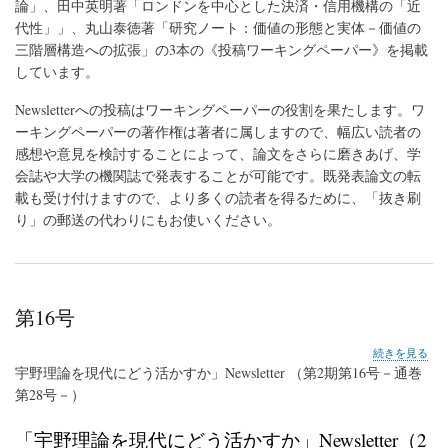
論」、田中英明著「ロンドンを中心とした決済・信用機構の「近
代性」」、丸山泰徳著「研究ノート：価値の形態と実体－価値の
三階層構造への拡張」の3本の《投稿ワーキングペーパー》を掲載
しています。
Newsletterへの投稿はワーキングペーパーの役割を果たします。ワ
ーキングペーパーの著作権は著者に属しますので、幅広い読者の
感想や意見を検討することによって、論文をさらに磨きあげ、学
会誌や大学の機関誌で発表することが可能です。既発表論文の転
載も受け付けますので、より多くの読者を得るために、「抜き刷
り」の郵送の代わりにもお使いください。
第16号
第
続きを見る
16
宇野理論を現代にどう活かすか」Newsletter （第2期第16号－通巻
号
第28号－）
の
「宇野理論を現代にどう活かすか」Newsletter（2