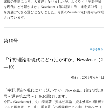
諸般の事情につき、大変遅くなりましたが、ようやく「宇野理論
を現代にどう活かすか」Newsletter（第2期第11号－通巻第23号－）
をお届けできる運びとなりました。今回のNewsletterは2部から構成
されています。
第10号
第
続きを見る
10
号
「宇野理論を現代にどう活かすか」Newsletter（2
の
―10）
発行：2013年6月4日
「宇野理論を現代にどう活かすか」Newsletter（第2期第10
号－通巻第22号－）をお届けします。
今回のNewsletterは、丸山泰徳著「資本効率論―資本効率の3階層モ
デルと再生産」と、山口重克著「小幡道昭による山口批判へのリ