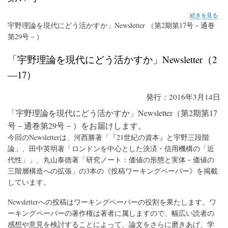
第
続きを見る
17
宇野理論を現代にどう活かすか」Newsletter （第2期第17号－通巻
号
第29号－）
の
「宇野理論を現代にどう活かすか」Newsletter（2
―17）
発行：2016年3月14日
「宇野理論を現代にどう活かすか」Newsletter（第2期第17
号－通巻第29号－）をお届けします。
今回のNewsletterは、河西勝著「『21世紀の資本』と宇野三段階
論」、田中英明著「ロンドンを中心とした決済・信用機構の「近
代性」」、丸山泰徳著「研究ノート：価値の形態と実体－価値の
三階層構造への拡張」の3本の《投稿ワーキングペーパー》を掲載
しています。
Newsletterへの投稿はワーキングペーパーの役割を果たします。ワ
ーキングペーパーの著作権は著者に属しますので、幅広い読者の
感想や意見を検討することによって、論文をさらに磨きあげ、学