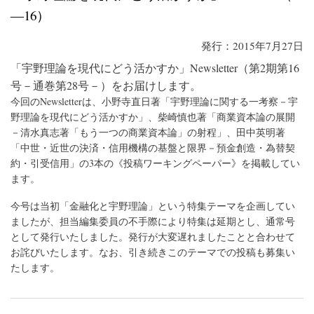
―16）
発行：2015年7月27日
「宇野理論を現代にどう活かすか」Newsletter（第2期第16
号－通巻第28号－）をお届けします。
今回のNewsletterは、小野寺直日著「宇野理論に関する一考察－宇
野理論を現代にどう活かすか」、柴崎慎也著「商業資本論の展開
－清水真志著「もう一つの商業資本論」の射程」、田中英明著
「中世・近世の決済・信用機構の基盤と限界－預金創造・為替契
約・引受信用」の3本の《投稿ワーキングペーパー》を掲載してい
ます。
今号は当初「金融化と宇野理論」という特集テーマを企画してい
ましたが、担当編集委員の不手際により特集は延期とし、通常号
として発行いたしました。発行が大変遅れましたことと合わせて
お詫びいたします。なお、引き続きこのテーマでの投稿も募集い
たします。