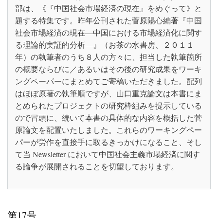
部は、《『中国社会市場経済の現在』をめぐって》と
題する特集です。昨年公刊された菅原陽心編著『中国
社会市場経済の現在―中国における市場経済化に関す
る理論的実証的分析―』（お茶の水書房、２０１１
年）の執筆者のうち８人の方々に、担当した執筆箇所
の概要ならびに／あるいはその後の研究成果をワーキ
ングペーパーにまとめてご寄稿いただきました。配列
はほぼ原著の執筆順ですが、山口重克論文は本書にま
とめられたプロジェクトの研究枠組みを提示している
ので冒頭に、続いて本書の具体的な内容を概括した菅
原論文を配置いたしました。これらのワーキングペー
パーが労作を直接手に取るきっかけになること、そし
て当 Newsletter において中国社会主義市場経済に関す
る論争が展開されることを切望しております。
第17号