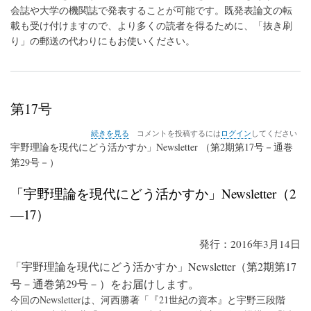
会誌や大学の機関誌で発表することが可能です。既発表論文の転
載も受け付けますので、より多くの読者を得るために、「抜き刷
り」の郵送の代わりにもお使いください。
第17号
第
続きを見る
コメントを投稿するには
ログイン
してください
17
宇野理論を現代にどう活かすか」Newsletter （第2期第17号－通巻
号
第29号－）
の
「宇野理論を現代にどう活かすか」Newsletter（2
―17）
発行：2016年3月14日
「宇野理論を現代にどう活かすか」Newsletter（第2期第17
号－通巻第29号－）をお届けします。
今回のNewsletterは、河西勝著「『21世紀の資本』と宇野三段階