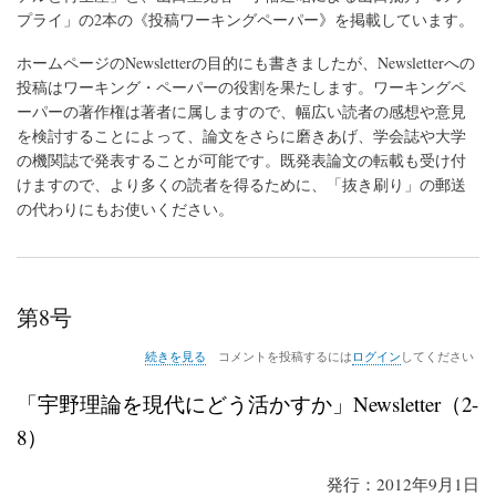
プライ」の2本の《投稿ワーキングペーパー》を掲載しています。
ホームページのNewsletterの目的にも書きましたが、Newsletterへの
投稿はワーキング・ペーパーの役割を果たします。ワーキングペ
ーパーの著作権は著者に属しますので、幅広い読者の感想や意見
を検討することによって、論文をさらに磨きあげ、学会誌や大学
の機関誌で発表することが可能です。既発表論文の転載も受け付
けますので、より多くの読者を得るために、「抜き刷り」の郵送
の代わりにもお使いください。
第8号
第
続きを見る
コメントを投稿するには
ログイン
してください
8
号
「宇野理論を現代にどう活かすか」Newsletter（2-
の
8）
発行：2012年9月1日