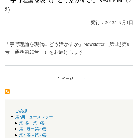
の
8）
発行：2012年9月1日
「宇野理論を現代にどう活かすか」Newsletter（第2期第8
号－通巻第20号－）をお届けします。
1 ページ
次
››
ペ
ペ
ー
ー
ジ
ジ
送
メ
り
ご挨拶
ニ
第2期ニュースレター
ュ
第1巻ー第10巻
ー
第11巻ー第20巻
第21巻－第30巻