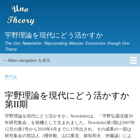
メ
イ
ン
コ
ン
宇野理論を現代にどう活かすか
テ
The Uno Newsletter: Rejuvenating Marxian Economics through Uno
ン
Theory
ツ
に
— Main navigation を表示
Main
移
navigation
動
ホーム
ニュースレター
宇野弘蔵没後30年研究集会
第1期ニュースレター
English Page
ホーム
パ
ン
宇野理論を現代にどう活かすか
く
第II期
ず
宇野理論を現代にどう活かすか」Newsletterは、「宇野弘蔵没後30
年研究集会」を契機として生まれました。Newsletter第1期は2007年
12月の第1号から2010年4月までに12号出され、その成果の一部は
研究集会の世話人（櫻井毅、山口重克、柴垣和夫、伊藤誠）によ