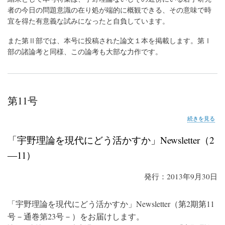
者の今日の問題意識の在り処が端的に概観できる、その意味で時
宜を得た有意義な試みになったと自負しています。
また第Ⅱ部では、本号に投稿された論文１本を掲載します。第Ⅰ
部の諸論考と同様、この論考も大部な力作です。
第11号
第
続きを見る
11
号
「宇野理論を現代にどう活かすか」Newsletter（2
の
―11）
発行：2013年9月30日
「宇野理論を現代にどう活かすか」Newsletter（第2期第11
号－通巻第23号－）をお届けします。