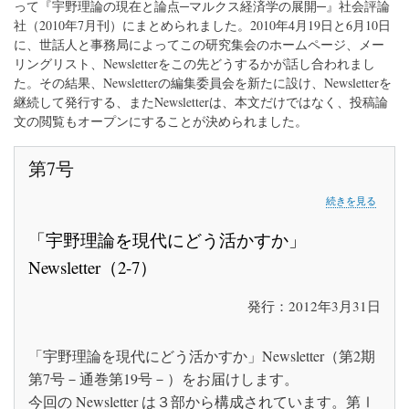
って『宇野理論の現在と論点─マルクス経済学の展開─』社会評論
社（2010年7月刊）にまとめられました。2010年4月19日と6月10日
に、世話人と事務局によってこの研究集会のホームページ、メー
リングリスト、Newsletterをこの先どうするかが話し合われまし
た。その結果、Newsletterの編集委員会を新たに設け、Newsletterを
継続して発行する、またNewsletterは、本文だけではなく、投稿論
文の閲覧もオープンにすることが決められました。
第7号
第
続きを見る
7
号
「宇野理論を現代にどう活かすか」
の
Newsletter（2-7）
発行：2012年3月31日
「宇野理論を現代にどう活かすか」Newsletter（第2期
第7号－通巻第19号－）をお届けします。
今回の Newsletter は３部から構成されています。第Ⅰ