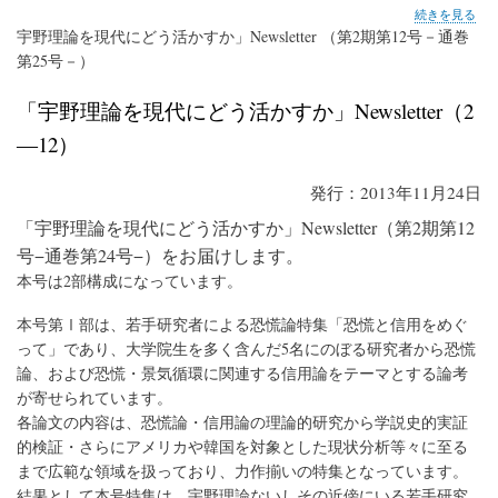
第
続きを見る
12
宇野理論を現代にどう活かすか」Newsletter （第2期第12号－通巻
号
第25号－）
の
「宇野理論を現代にどう活かすか」Newsletter（2
―12）
発行：2013年11月24日
「宇野理論を現代にどう活かすか」Newsletter（第2期第12
号−通巻第24号−）をお届けします。
本号は2部構成になっています。
本号第Ⅰ部は、若手研究者による恐慌論特集「恐慌と信用をめぐ
って」であり、大学院生を多く含んだ5名にのぼる研究者から恐慌
論、および恐慌・景気循環に関連する信用論をテーマとする論考
が寄せられています。
各論文の内容は、恐慌論・信用論の理論的研究から学説史的実証
的検証・さらにアメリカや韓国を対象とした現状分析等々に至る
まで広範な領域を扱っており、力作揃いの特集となっています。
結果として本号特集は、宇野理論ないしその近傍にいる若手研究