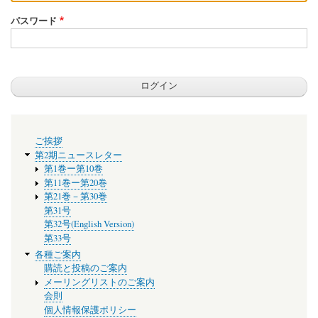
パスワード
メ
ご挨拶
ニ
第2期ニュースレター
ュ
第1巻ー第10巻
ー
第11巻ー第20巻
第21巻－第30巻
第31号
第32号(English Version)
第33号
各種ご案内
購読と投稿のご案内
メーリングリストのご案内
会則
個人情報保護ポリシー