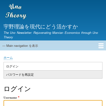
メ
イ
ン
コ
ン
宇野理論を現代にどう活かすか
テ
The Uno Newsletter: Rejuvenating Marxian Economics through Uno
ン
Theory
ツ
に
— Main navigation を表示
Main
移
navigation
動
ホーム
ニュースレター
宇野弘蔵没後30年研究集会
第1期ニュースレター
English Page
ホーム
パ
ン
ログイン
Primary
く
パスワードを再設定
tabs
ず
ログイン
Username