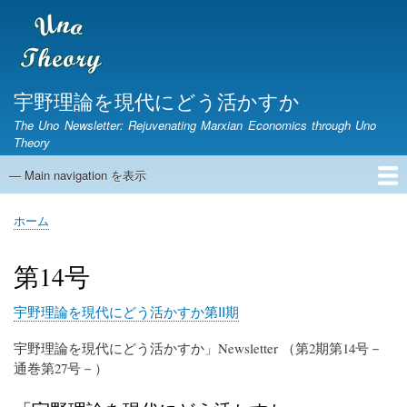
メ
イ
ン
コ
ン
宇野理論を現代にどう活かすか
テ
The Uno Newsletter: Rejuvenating Marxian Economics through Uno
ン
Theory
ツ
に
— Main navigation を表示
Main
移
navigation
動
ホーム
ニュースレター
宇野弘蔵没後30年研究集会
第1期ニュースレター
English Page
ホーム
パ
ン
第14号
く
ず
宇野理論を現代にどう活かすか第II期
宇野理論を現代にどう活かすか」Newsletter （第2期第14号－
通巻第27号－）