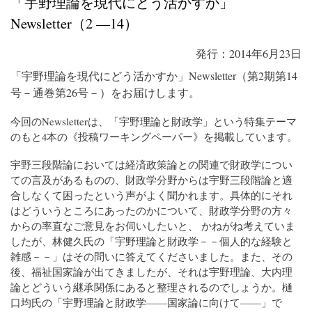
「宇野理論を現代にどう活かすか」
Newsletter（2 ―14）
発行：2014年6月23日
「宇野理論を現代にどう活かすか」Newsletter（第2期第14
号－通巻第26号－）をお届けします。
今回のNewsletterは、「宇野理論と財政学」という特集テーマ
のもと4本の《投稿ワーキングペーパー》を掲載しています。
宇野三段階論においては経済政策論との関連で財政学につい
ての言及があるものの、財政学分野からは宇野三段階論と適
合しなくて困ったという声がよく聞かれます。具体的にそれ
はどういうところにあったのかについて、財政学分野の方々
からの率直なご意見をお伺いしたいと、 かねがね考えていま
したが、林健久氏の「宇野理論と財政学－－個人的な経験と
雑感－－」はその問いに答えてくださいました。また、その
後、福祉国家論が出てきましたが、それは宇野理論、大内理
論とどういう継承関係にあると整理されるのでしょうか。樋
口均氏の「宇野理論と財政学――国家論に向けて――」で