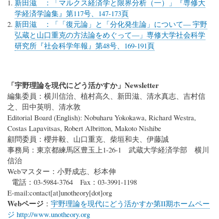
新田滋 ：「マルクス経済学と限界分析（一）」『専修大
学経済学論集』第117号、147-173頁
新田滋 ：「「復元論」と「分化発生論」について― 宇野
弘蔵と山口重克の方法論をめぐって―」専修大学社会科学
研究所『社会科学年報』第48号、169-191頁
「宇野理論を現代にどう活かすか」Newsletter
編集委員：横川信治、植村高久、新田滋、清水真志、吉村信
之、田中英明、清水敦
Editorial Board (English): Nobuharu Yokokawa, Richard Westra,
Costas Lapavitsas, Robert Albritton, Makoto Nishibe
顧問委員：櫻井毅、山口重克、柴垣和夫、伊藤誠
事務局：東京都練馬区豊玉上1-26-1 武蔵大学経済学部 横川
信治
Webマスター：小野成志、杉本伸
電話：03-5984-3764 Fax：03-3991-1198
E-mail:
contact
[at]
unotheory[dot]org
Webページ
：
宇野理論を現代にどう活かすか第II期ホームペー
ジ http://www.unotheory.org