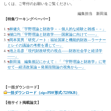
しくは、ご寄付のお願いをご覧ください。
編集担当 新田滋
【特集ワーキングペーパー】
林健久「宇野理論と財政学－－個人的な経験と雑感－－」
樋口均「宇野理論と財政学――国家論に向けて――」
岡本英男「研究ノート：福祉国家と機能的財政―ラーナー
とレイの議論の考察を通じて―」
池上岳彦「現代財政研究の視点――財政社会学と経済学
――」
新田滋 編集後記にかえて：「『宇野理論と財政学』に寄
せて―経済政策論＝発展段階論の視角から―」
【一括ダウンロード】
一括ダウンロード（zip+PDF形式:7235KB）
【他サイト掲載論文】