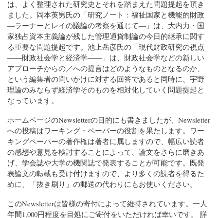
は、よく整理された研究史とそれを踏まえた問題提起を頂き
ました。岡本英男氏の「研究ノート：福祉国家と機能的財政
―ラーナーとレイの議論の考察を通じて―」は、大内力・国
家独占資本主義論が残した管理通貨制論の今日的継承に関す
る重要な問題提起です。池上岳彦氏の「現代財政研究の視点
――財政社会学と経済学――」は、財政社会学などの新しい
アプローチからの／への提言はどのようなものとなるのか、
という編集者の問いかけに対する回答であると同時に、宇野
理論のみならず経済学そのものを相対化していく問題提起と
なっています。
ホームページのNewsletterの目的にも書きましたが、Newsletter
への投稿はワーキング・ペーパーの役割を果たします。ワー
キングペーパーの著作権は著者に属しますので、幅広い読者
の感想や意見を検討することによって、論文をさらに磨きあ
げ、学会誌や大学の機関誌で発表することが可能です。既発
表論文の転載も受け付けますので、より多くの読者を得るた
めに、「抜き刷り」の郵送の代わりにもお使いください。
このNewsletterは皆様の寄付によって維持されています。一人
年間1,000円程度を目処にご寄付をいただければ幸いです。 詳