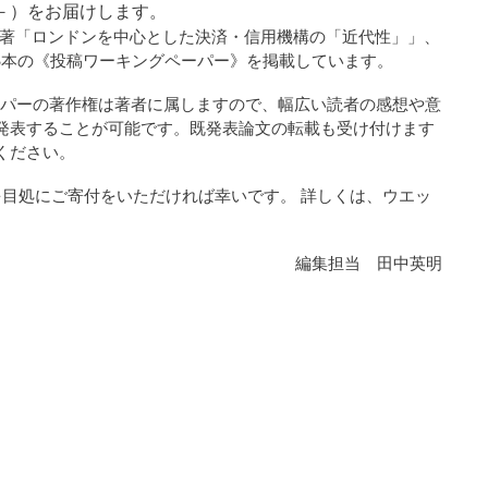
9号－）をお届けします。
中英明著「ロンドンを中心とした決済・信用機構の「近代性」」、
3本の《投稿ワーキングペーパー》を掲載しています。
グペーパーの著作権は著者に属しますので、幅広い読者の感想や意
発表することが可能です。既発表論文の転載も受け付けます
ください。
円程度を目処にご寄付をいただければ幸いです。 詳しくは、ウエッ
編集担当 田中英明