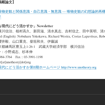
掲載論文】
唯物史観と関係意識・自己意識・無意識 ― 唯物史観の幻想論的再構
年
代にどう活かすか」Newsletter
横川信治、植村高久、新田滋、清水真志、吉村信之、田中英明、清
rd (English): Nobuharu Yokokawa, Richard Westra, Costas Lapavitsas, Robe
櫻井毅、山口重克、柴垣和夫、伊藤誠
都練馬区豊玉上1-26-1 武蔵大学経済学部 横川信治
ー：小野成志、杉本伸
-3764 Fax：03-3991-1198
t
[at]
unotheory[dot]org
どう活かすか第II期ホームページ http://www.unotheory.org