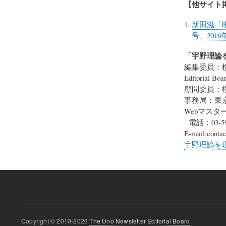
【他サイト
新田滋「
号、2016
「宇野理論を現
編集委員：
Editorial Boa
顧問委員：
事務局：東京
Webマスタ
電話：03-5984
E-mail:
contac
宇野理論を現代に
Copyright © 2010-2026
The Uno Newsletter Editorial Board