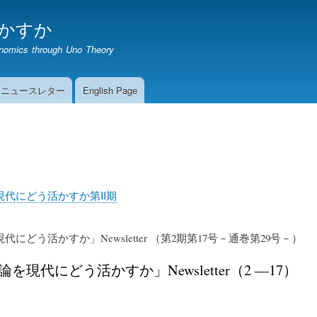
メ
かすか
イ
ン
onomics through Uno Theory
コ
ン
テ
期ニュースレター
English Page
ン
ツ
に
移
号
動
代にどう活かすか第II期
にどう活かすか」Newsletter （第2期第17号－通巻第29号－）
を現代にどう活かすか」Newsletter（2 ―17）