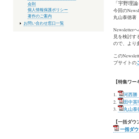
「宇野理論を
会則
今回のNew
個人情報保護ポリシー
著作のご案内
丸山泰徳著
お問い合わせ窓口一覧
Newsle
見を検討す
ので、より
このNews
ブサイトの
【特集ワー
河西勝
田中英
丸山泰
【一括ダウ
一括ダウン