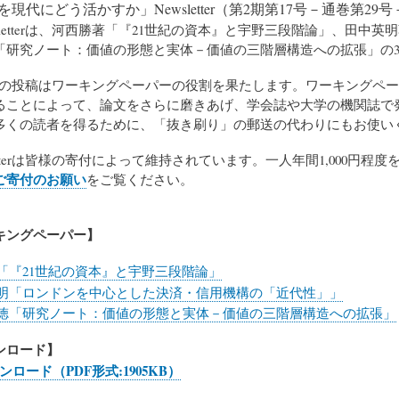
現代にどう活かすか」Newsletter（第2期第17号－通巻第2
sletterは、河西勝著「『21世紀の資本』と宇野三段階論」、田
「研究ノート：価値の形態と実体－価値の三階層構造への拡張」の
tterへの投稿はワーキングペーパーの役割を果たします。ワーキン
ることによって、論文をさらに磨きあげ、学会誌や大学の機関誌で
多くの読者を得るために、「抜き刷り」の郵送の代わりにもお使い
letterは皆様の寄付によって維持されています。一人年間1,000
ご寄付のお願い
をご覧ください。
キングペーパー】
「『21世紀の資本』と宇野三段階論」
明「ロンドンを中心とした決済・信用機構の「近代性」」
徳「研究ノート：価値の形態と実体－価値の三階層構造への拡張」
ンロード】
ロード（PDF形式:1905KB）