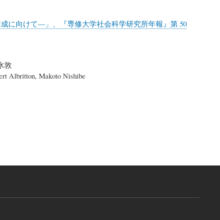
成に向けて―」、『専修大学社会科学研究所年報』第 50
水敦
rt Albritton, Makoto Nishibe