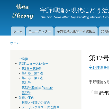
宇野理論を現代にどう活
The Uno Newsletter: Rejuvenating Marxian Ec
ホーム
ニュースレター
宇野弘蔵没後30年研究集会
第1
Main
navigation
ホーム
パ
ン
第17
メ
く
ご挨拶
ニ
ず
第2期ニュースレター
ュ
宇野理論を現
第1巻ー第10巻
ー
第11巻ー第20巻
第21巻－第30巻
宇野理論を現代
第31号
第32号(English Version)
「宇野理論
第33号
各種ご案内
購読と投稿のご案内
メーリングリストのご案内