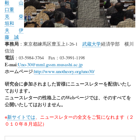
毅
山
口重
克
柴
垣和
夫
伊
藤 誠
事務局
：東京都練馬区豊玉上1-26-1
武蔵大学
経済学部 横川
信治
電話
：03-5984-3764 Fax：03-3991-1198
E-mai
:
Uno-30@mml.gssm.musashi.ac.jp
ホームページ
:
http://www.unotheory.org/uno30/
研究会に参加されました皆様にニュースレターを配信いたし
ております。
ニュースレターの性格上このWebページでは、そのすべてを
公開いたしてはおりません。
※
新サイトでは
、ニュースレターの全文をご覧になれます（２
０１０年８月追記）