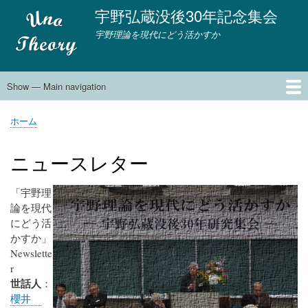
メ
宇野弘蔵没後30年記念集会
イ
宇野理論を現代にどう活かすか
ン
コ
ン
テ
Show — Main navigation
Main
ン
navigation
ツ
ホーム
新サイト
ホーム
に
パ
移
ン
ニュースレター
動
く
ず
「宇野理
論を現代
にどう活
かすか」
Newslette
r
世話人
：
櫻井